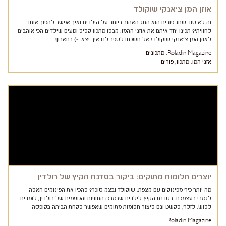
אוזן המן צ'אנקי שוקולד
זה לא סוד שחג פורים הוא החג האהוב ביותר על הילדים ואיך אפשר להפוך אותו
לחוויתי? תכינו יחד איתם את אוזני ההמן. קבלו מתכון קליל וטעים שילדים הכי אוהבים
לאוזן המן צ'אנקי שוקולד! אל תשכחו לספר לנו איך יצא :-) בתאבון!
Roladin Magazine
,
מתכונים
אזני המן
,
מתכון
,
פורים
יוצרים חלומות מתוקים: ביקור בסדנת הקיץ של רולדין
מה יותר כיף מפינוקים עם קצפת, שוקולד ובצק סוכר? להכין את הפינוקים האלה
לגמרי בעצמכם. בסדנת הקיץ לילדים שבמרכז החוויות והטעמים של רולדין, לומדים
ללוש, לזלף, לקשט וגם ליצור חלומות מתוקים שאפשר לקחת הביתה בקופסה
Roladin Magazine