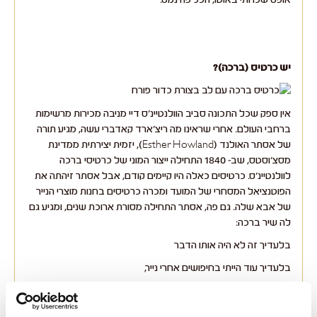
יש כרטיס (ברכה)?
אין ספק שכל התכונה סביב הוולנטיינ'ס דיי מניבה מכירות מרשימות
ברחבי העולם. אחרי שראינו מה ריצ'ארד קאדברי עשה, מגיע תורה
של אסתר האולנד (Esther Howland), יזמית יצירתית ממדינת
מסצ'וסטס, שב- 1840 התחילה ייצור המוני של כרטיסי ברכה
לוולנטיינ'ס. כרטיסים כאלה היו קיימים קודם, אבל אסתר זיהתה את
הפוטנציאל המסחרי של המועד ומכרה כרטיסים בחנות מוצרי הנייר
של אבא שלה. גם פה, אסתר התחילה מסורת ארוכת שנים, ומגיע גם
לה שיר ברכה:
בלעדיך זה לא היה אותו הדבר
בלעדיך עוד הייתי בחיפושים אחרי נייר,
מצאתי כרטיס שמבטא את רגשותיי באמת,
והוספתי בסוף לב קטן שציירתי עם עט