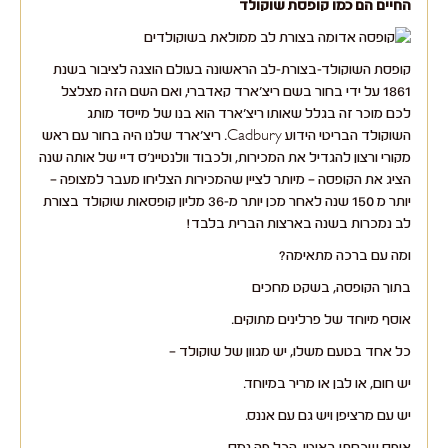
החיים הם כמו קופסת שוקולד
קופסת השוקולד-בצורת-לב הראשונה בעולם הוצגה לציבור בשנת
1861 על ידי בחור בשם ריצ'ארד קאדברי, ואם השם הזה מצלצל
לכם מוכר זה בגלל שאותו ריצ'ארד הוא בנו של מייסד מותג
השוקולד הבריטי הידוע Cadbury. ריצ'ארד שלנו היה בחור עם ראש
מקורי ורצון להגדיל את המכירות, ולכבוד וולנטיינ'ס דיי של אותה שנה
הציג את הקופסה – מיותר לציין שהמכירות הצליחו מעבר למצופה –
יותר מ 150 שנה לאחר מכן יותר מ-36 מליון קופסאות שוקולד בצורת
לב נמכרות בשנה בארצות הברית בלבד!
ומה עם ברכה מתאימה?
בתוך הקופסה, בשקט מחכים
אוסף מיוחד של פרלינים מתוקים.
כל אחד בטעם משלו, יש מגוון של שוקולד –
יש חום, או לבן או מריר במיוחד.
יש עם מרציפן ויש גם עם אננס.
אופס שכחתי באוטו, הכל פה נמס.