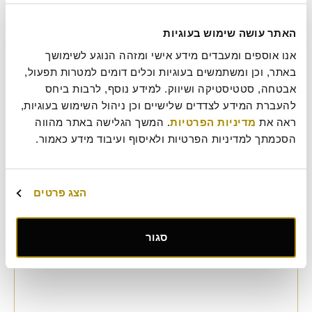
האתר עושה שימוש בעוגיות
אנו אוספים ומעבדים מידע אישי ומזהה הנוגע לשימושך 
הלו?
באתר, וכן ומשתמשים בעוגיות וכלים דומים למטרות תפעול, 
אבטחה, סטטיסטיקה ושיווק. למידע נוסף, לרבות ביחס 
להעברת המידע לצדדים שלישיים וכן ניהול השימוש בעוגיות, 
כל כך הרבה מילות אהבה נאמרות ב- 14.2, בכל השפות שבעולם,
וזה המקום גם להודות לאלכסנדר גרהם בל, ממציא הטלפון, שרשם
ראה את 
מדיניות הפרטיות
. המשך הגלישה באתר מהווה 
פטנט על המצאתו ב- 14.2.1876!
הסכמתך למדיניות הפרטיות ולאיסוף ועיבוד מידע כאמור.
לכבודך אלכסנדר, שיר ברכה לאירוע:
הלו, שומע? רציתי לספר
הצג פרטים
שאני מאוהבת בך שנה וקצת יותר
קצת קשה לי להתבטא במילים, הקול קצת רועד
סגור
אז שלחתי לך סטיקר של לב מרקד