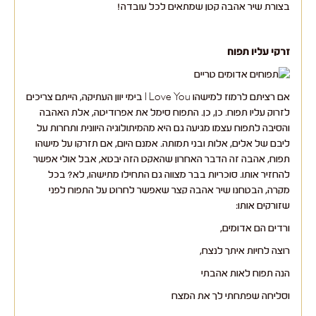
בצורת שיר אהבה קטן שמתאים לכל עובדה!
זרקי עליו תפוח
אם רציתם לרמוז למישהו I Love You בימי יוון העתיקה, הייתם צריכים
לזרוק עליו תפוח. כן, כן. התפוח סימל את אפרודיטה, אלת האהבה
והסיבה לתפוח עצמו מגיעה גם היא מהמיתולוגיה היוונית ותחרות על
ליבם של אלים, אלות ובני תמותה. אמנם היום, אם תזרקו על מישהו
תפוח, אהבה זה הדבר האחרון שהאקט הזה יבטא, אבל אולי אפשר
להחזיר אותו. סוכריות בבר מצווה גם התחילו מתישהו, לא? בכל
מקרה, הבטחנו שיר אהבה קצר שאפשר לחרוט על התפוח לפני
שזורקים אותו:
ורדים הם אדומים,
רוצה לחיות איתך לנצח,
הנה תפוח לאות אהבתי
וסליחה שפתחתי לך את המצח