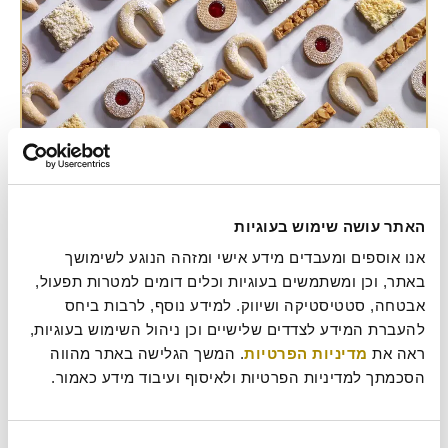
סופגניית שוקולד בייגלה מלוח
סופגניית שוקולד בייגלה מלוח, הטעם שכולם אוהבים! אז למה לא להכין?
האתר עושה שימוש בעוגיות
קבלו מתכון קליל לסופגניה שכולם מדברים עליה.
אנו אוספים ומעבדים מידע אישי ומזהה הנוגע לשימושך 
אירוח
,
הפתעות
,
מתכונים
באתר, וכן ומשתמשים בעוגיות וכלים דומים למטרות תפעול, 
חגיגה
,
חנוכה
,
ילדים
,
סופגניה
,
שוקולד
אבטחה, סטטיסטיקה ושיווק. למידע נוסף, לרבות ביחס 
להעברת המידע לצדדים שלישיים וכן ניהול השימוש בעוגיות, 
ראה את 
מדיניות הפרטיות
. המשך הגלישה באתר מהווה 
הסכמתך למדיניות הפרטיות ולאיסוף ועיבוד מידע כאמור.