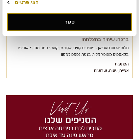
הצג פרטים
סגור
ברכה: שיהיה בהצלחה!
נולום ארווס סאפיאן - פוסיליס קוויס, אקווזמן קוואזי במר מודוף. אודיפו
בלאסטיק מונופץ קליר, בנפת נפקט למסון
הפתעות
אפייה
,
עוגות
,
שבועות