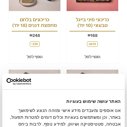
כריכוני מיני בייגל
כריכונים בלחם
טבעוני (10 יח')
מחמצת דגנים (18 יח')
248
168
₪
₪
פרווה
חלבי
הוסף לסל
הוסף לסל
האתר עושה שימוש בעוגיות
אנו אוספים ומעבדים מידע אישי ומזהה הנוגע לשימושך 
מגש ירקות
מגש גבינות
באתר, וכן ומשתמשים בעוגיות וכלים דומים למטרות תפעול, 
268
138
₪
₪
אבטחה, סטטיסטיקה ושיווק. למידע נוסף, לרבות ביחס 