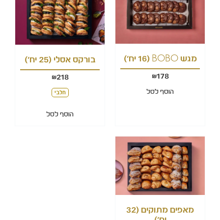
מגש BOBO (16 יח')
בורקס אסלי (25 יח')
178
218
₪
₪
הוסף לסל
חלבי
הוסף לסל
מאפים מתוקים (32
יח')