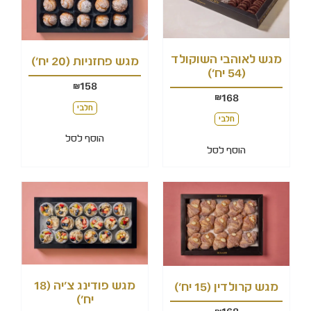
מגש לאוהבי השוקולד
מגש פחזניות (20 יח')
(54 יח')
158
₪
168
₪
חלבי
חלבי
הוסף לסל
הוסף לסל
מגש פודינג צ'יה (18
מגש קרולדין (15 יח')
יח')