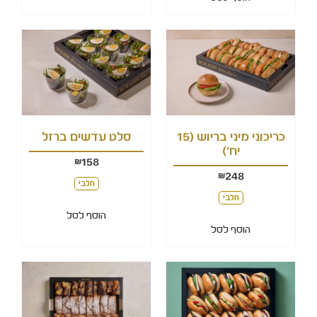
כריכוני מיני בריוש (15
סלט עדשים ברזל
יח')
158
₪
248
₪
חלבי
חלבי
הוסף לסל
הוסף לסל