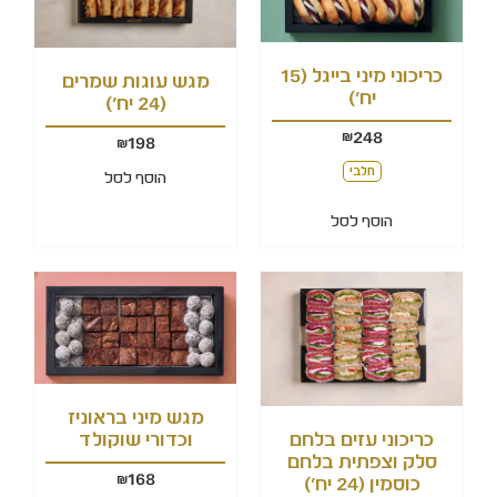
כריכוני מיני בייגל (15
מגש עוגות שמרים
יח')
(24 יח')
248
₪
198
₪
חלבי
הוסף לסל
הוסף לסל
מגש מיני בראוניז
כריכוני עזים בלחם
וכדורי שוקולד
סלק וצפתית בלחם
168
₪
כוסמין (24 יח')