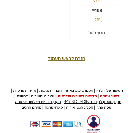
168
₪
חלבי
הוסף לסל
חזרה לראש העמוד
הסיפור של רולדין
תקנון שימוש באתר
הצהרת נגישות
מדיניות פרטיות
ביטול עסקה
מדיניות ביטולים וסדנאות
שאלות ותשובות
דרושים
תקנון מועדון לקוחות "MY ROLADIN"
תקנון מדיניות מצלמות אבטחה
מפת אתר
קטלוג מגשי אירוח
מארזי מתנה
מתחם החגים