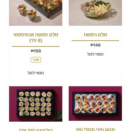
סלט ניסואז
סלט פסטה אנטיפסטי
(8 יח')
148
₪
158
₪
הוסף לסל
חלבי
הוסף לסל
מגש מיני מוזלי (16
רולדיניו (30 יח')