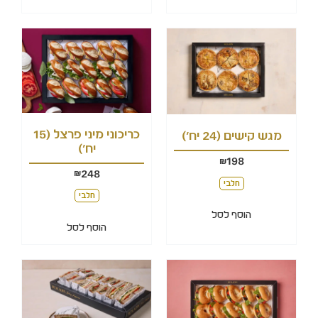
כריכוני מיני פרצל (15
מגש קישים (24 יח')
יח')
198
₪
248
₪
חלבי
חלבי
הוסף לסל
הוסף לסל