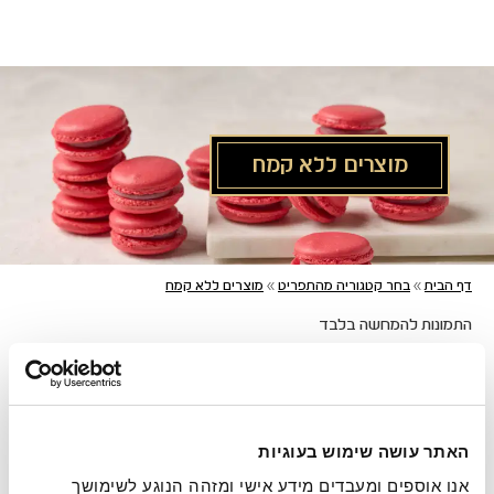
לג
תוכן
מרכזי
מוצרים ללא קמח
מעבר
מעבר
מעבר
דף הבית
»
בחר קטגוריה מהתפריט
»
מוצרים ללא קמח
לתפריט
לרשימת
להודעות
תפריט
המוצרים
הקטגוריות
התמונות להמחשה בלבד
סינון לפי תגית
האתר עושה שימוש בעוגיות
אנו אוספים ומעבדים מידע אישי ומזהה הנוגע לשימושך 