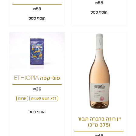
58
₪
59
₪
הוסף לסל
הוסף לסל
פולי קפה ETHIOPIA
36
₪
ללא חשש קטניות
פרווה
הוסף לסל
יין רוזה ברברה תבור
(375 מ"ל)
45
₪