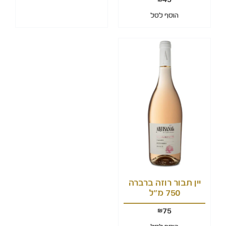
הוסף לסל
יין תבור רוזה ברברה
750 מ"ל
75
₪