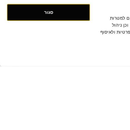
סגור
אנו אוספים ומעבדים מידע אישי ומזהה הנוגע לשימושך באתר, וכן ומשתמשים בעוגיות וכלים דומים למטרות 
תפעול, אבטחה, סטטיסטיקה ושיווק. למידע נוסף, לרבות ביחס להעברת המידע לצדדים שלישיים וכן ניהול 
. המשך הגלישה באתר מהווה הסכמתך למדיניות הפרטיות ולאיסוף 