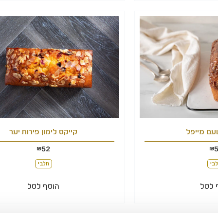
עם מייפל
קייקס לימון פירות יער
52
₪
₪
בי
חלבי
 לסל
הוסף לסל