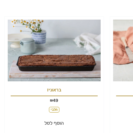
בראוניז
49
₪
חלבי
הוסף לסל