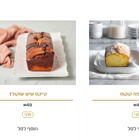
וז קוקוס
קייקס שיש שוקולד
49
₪
₪
בי
חלבי
 לסל
הוסף לסל