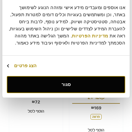
הולדת קוטר 22
210
₪
אנו אוספים ומעבדים מידע אישי ומזהה הנוגע לשימושך 
169
₪
כשר חלבי מכיל אבקת חלב נוכרי
באתר, וכן ומשתמשים בעוגיות וכלים דומים למטרות תפעול, 
כשר חלבי מכיל אבקת חלב נוכרי
אבטחה, סטטיסטיקה ושיווק. למידע נוסף, לרבות ביחס 
הוסף לסל
להעברת המידע לצדדים שלישיים וכן ניהול השימוש בעוגיות, 
הוסף לסל
ראה את 
מדיניות הפרטיות
. המשך הגלישה באתר מהווה 
הסכמתך למדיניות הפרטיות ולאיסוף ועיבוד מידע כאמור.
הצג פרטים
סגור
מוס שוקולד לוטוס
מארז חגיגת יומולדת
קוטר 21
72
₪
169
₪
הוסף לסל
פרווה
הוסף לסל