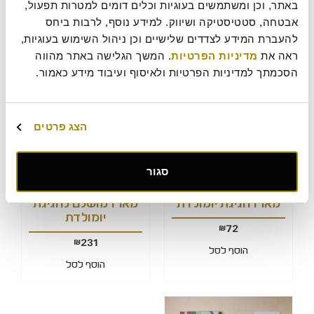
באתר, וכן ומשתמשים בעוגיות וכלים דומים למטרות תפעול, 
169
169
₪
₪
אבטחה, סטטיסטיקה ושיווק. למידע נוסף, לרבות ביחס 
כשר חלבי מכיל אבקת חלב נוכרי
כשר חלבי מכיל אבקת חלב נוכרי
להעברת המידע לצדדים שלישיים וכן ניהול השימוש בעוגיות, 
ראה את 
מדיניות הפרטיות
. המשך הגלישה באתר מהווה 
הוסף לסל
הוסף לסל
הסכמתך למדיניות הפרטיות ולאיסוף ועיבוד מידע כאמור.
הצג פרטים
סגור
מארז חגיגת יומולדת
מארז מושלם לחגיגת
יומולדת
72
₪
231
₪
הוסף לסל
הוסף לסל