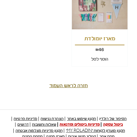
מארז יומולדת
46
₪
הוסף לסל
חזרה לראש העמוד
הסיפור של רולדין
תקנון שימוש באתר
הצהרת נגישות
מדיניות פרטיות
ביטול עסקה
מדיניות ביטולים וסדנאות
שאלות ותשובות
דרושים
תקנון מועדון לקוחות "MY ROLADIN"
תקנון מדיניות מצלמות אבטחה
מפת אתר
קטלוג מגשי אירוח
מארזי מתנה
מתחם החגים