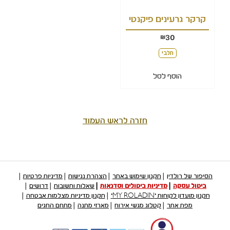
קרקר גרעינים פיקנטי
30
₪
חלבי
הוסף לסל
חזרה לראש העמוד
הסיפור של רולדין
תקנון שימוש באתר
הצהרת נגישות
מדיניות פרטיות
ביטול עסקה
מדיניות ביטולים וסדנאות
שאלות ותשובות
דרושים
תקנון מועדון לקוחות "MY ROLADIN"
תקנון מדיניות מצלמות אבטחה
מפת אתר
קטלוג מגשי אירוח
מארזי מתנה
מתחם החגים