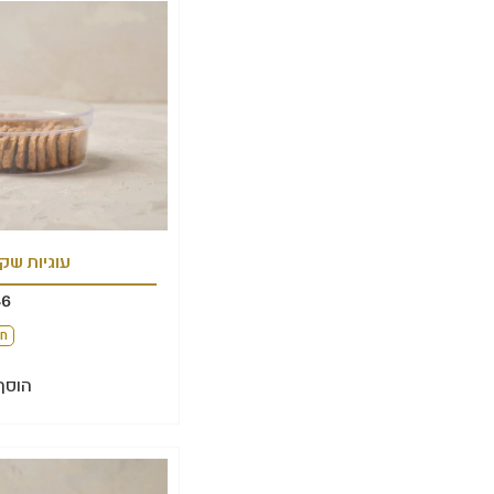
עוגיות שקד
46
חל
הוסף