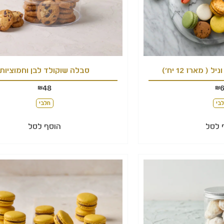
( מארז 12 יח')
סבלה שוקולד לבן וחמוציות
48
₪
₪
בי
חלבי
 לסל
הוסף לסל