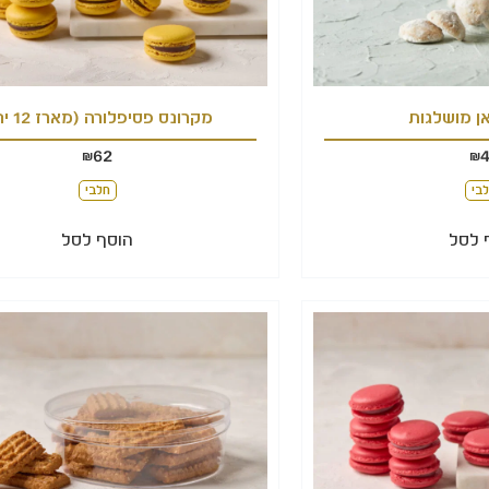
אן מושלגות
מקרונס פסיפלורה (מארז 12 יח')
62
₪
₪
בי
חלבי
 לסל
הוסף לסל