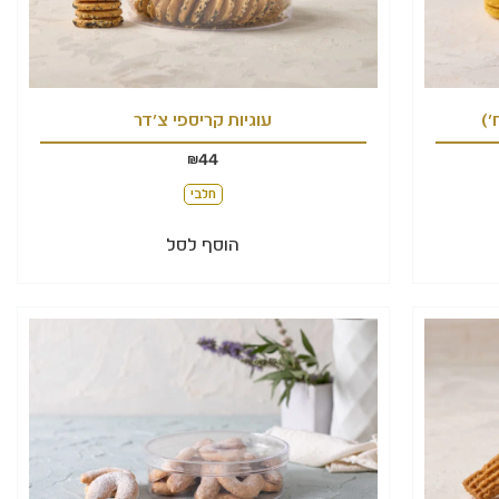
עוגיות קריספי צ'דר
44
₪
חלבי
הוסף לסל