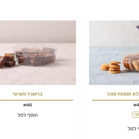
לא תוספת סוכר
בראוניז פארטי
46
₪
₪
הוסף לסל
בי
 לסל