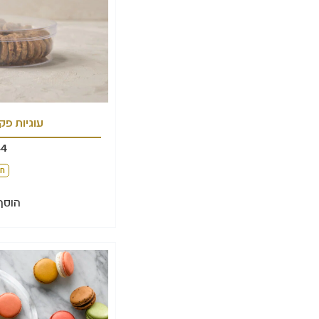
עוגיות פק
44
חל
הוסף