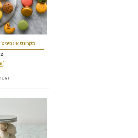
מקרונס אינפיניטי וניל 
62
חל
הוסף