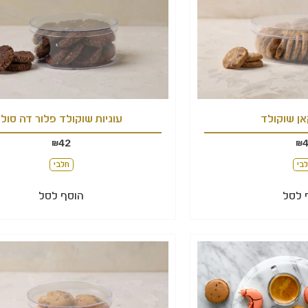
אן שוקולד
עוגיות שוקולד פלור דה סול
42
₪
₪
בי
חלבי
 לסל
הוסף לסל