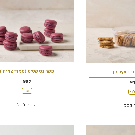
מקרונס קסיס (מארז 12 יח')
ים וקינמון
62
₪
₪
חלבי
בי
הוסף לסל
 לסל