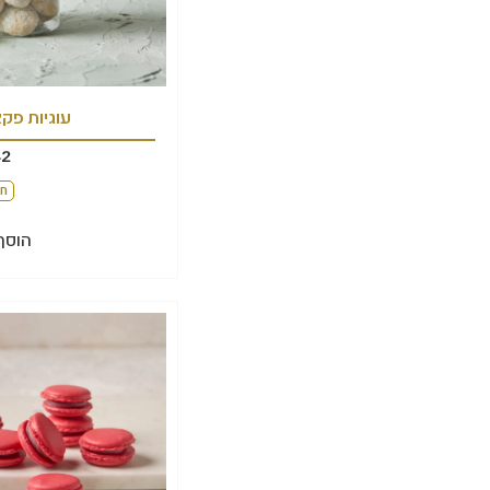
עוגיות פק
42
חל
הוסף