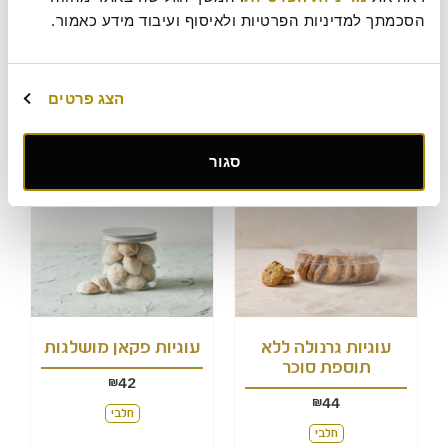
מקרונס אינפיניטי וניל (
סבלה שוקולד לבן
הסכמתך למדיניות הפרטיות ולאיסוף ועיבוד מידע כאמור.
מארז 12 יח')
וחמוציות
48
62
₪
₪
הצג פרטים
חלבי
חלבי
הוסף לסל
הוסף לסל
סגור
עוגיות גרנולה ללא
עוגיות פקאן מושלגות
תוספת סוכר
42
₪
44
₪
חלבי
חלבי