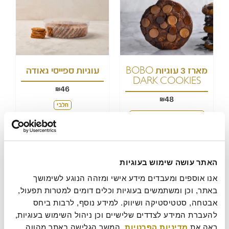
מארז 3 עוגיות BOBO
עוגיות ספייסי גאודה
DARK COOKIES
46
₪
48
₪
חלבי
חלבי(מכיל אבקת חלב נוכרי)
הוסף לסל
הוסף לסל
האתר עושה שימוש בעוגיות
אנו אוספים ומעבדים מידע אישי ומזהה הנוגע לשימושך 
באתר, וכן ומשתמשים בעוגיות וכלים דומים למטרות תפעול, 
אבטחה, סטטיסטיקה ושיווק. למידע נוסף, לרבות ביחס 
להעברת המידע לצדדים שלישיים וכן ניהול השימוש בעוגיות, 
ראה את 
מדיניות הפרטיות
. המשך הגלישה באתר מהווה 