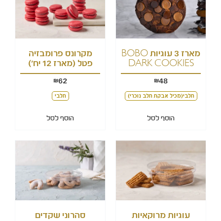
מארז 3 עוגיות BOBO
מקרונס פרומבזיה
DARK COOKIES
פטל (מארז 12 יח')
62
48
₪
₪
חלבי(מכיל אבקת חלב נוכרי)
חלבי
הוסף לסל
הוסף לסל
עוגיות מרוקאיות
סהרוני שקדים