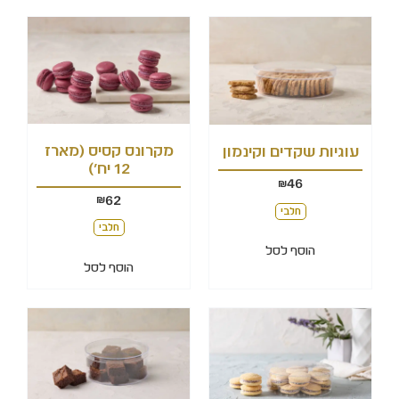
מקרונס קסיס (מארז
עוגיות שקדים וקינמון
12 יח')
46
₪
62
₪
חלבי
חלבי
הוסף לסל
הוסף לסל