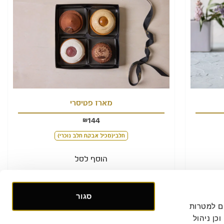
מארז פטיסרי
144
₪
חלבי(מכיל אבקת חלב נוכרי)
הוסף לסל
סגור
אנו אוספים ומעבדים מידע אישי ומזהה הנוגע לשימושך באתר, וכן ומשתמשים בעוגיות וכלים דומים למטרות 
תפעול, אבטחה, סטטיסטיקה ושיווק. למידע נוסף, לרבות ביחס להעברת המידע לצדדים שלישיים וכן ניהול 