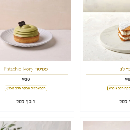
יי לב
פטיסרי Pistachio Ivory
36
₪
₪
קת חלב נוכרי)
חלבי(מכיל אבקת חלב נוכרי)
 לסל
הוסף לסל