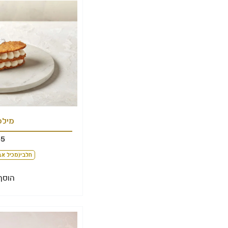
מילפ
65
חלבי(מכיל אב
הוסף