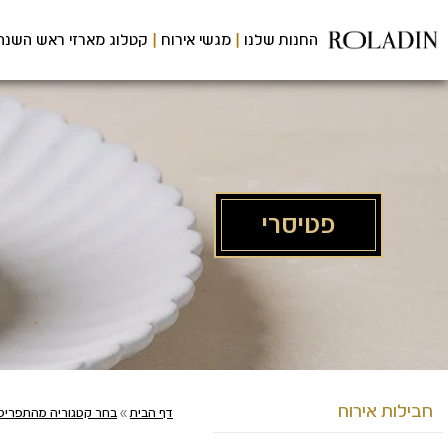
לג
תוכן
החנות שלנו
מגשי אירוח
קטלוג מארזי ראש השנה
מרכזי
פטיסרי
מעבר
מעבר
מעבר
לתפריט
לרשימת
להודעות
חבילות אירוח
דף הבית
»
בחר קטגוריה מהתפריט
תפריט
המוצרים
הקטגוריות