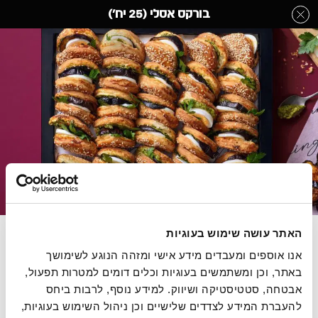
לג
בורקס אסלי (25 יח')
תוכן
מרכזי
מגשי אירוח
מעבר
מעבר
דף הבית
»
בחר קטגוריה מהתפריט
»
מגשי אירוח
»
בורקס אסלי (25 יח')
לפרטי
לתפריט
המוצר
הקטגוריות
התמונות להמחשה בלבד
מאפה קשקבל במילוי נגיעות פסטו, ביצה קשה, חציל קלוי
האתר עושה שימוש בעוגיות
ופטרוזיליה, 25 יח'.
אנו אוספים ומעבדים מידע אישי ומזהה הנוגע לשימושך 
מחיר ליחידה 8.72 ש"ח
באתר, וכן ומשתמשים בעוגיות וכלים דומים למטרות תפעול, 
אבטחה, סטטיסטיקה ושיווק. למידע נוסף, לרבות ביחס 
להעברת המידע לצדדים שלישיים וכן ניהול השימוש בעוגיות, 
הסיפור של רולדין
תקנון שימוש באתר
הצהרת נגישות
מדיניות פרטיות