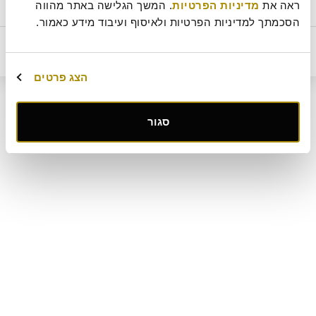
חלבי
ראה את 
מדיניות הפרטיות
. המשך הגלישה באתר מהווה 
ביטול עסקה
מדיניות ביטולים וסדנאות
שאלות ותשובות
דרושים
תקנון מועדון לקוחות "MY ROLADIN"
תקנון מדיניות מצלמות אבטחה
הסכמתך למדיניות הפרטיות ולאיסוף ועיבוד מידע כאמור.
מפת אתר
קטלוג מגשי אירוח
מארזי מתנה
מתחם החגים
מחיר
הוסף לסל
218
₪
הצג פרטים
קישור
סגור
לאתר
חיצוני
-
פתיחה
בחלון
חדש