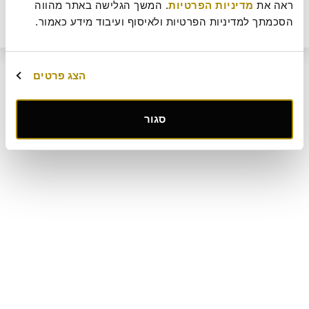
ראה את 
מדיניות הפרטיות
. המשך הגלישה באתר מהווה 
ביטול עסקה
מדיניות ביטולים וסדנאות
שאלות ותשובות
דרושים
מחיר
הוסף לסל
46
תקנון מועדון לקוחות "MY ROLADIN"
תקנון מדיניות מצלמות אבטחה
הסכמתך למדיניות הפרטיות ולאיסוף ועיבוד מידע כאמור.
₪
מפת אתר
קטלוג מגשי אירוח
מארזי מתנה
מתחם החגים
הצג פרטים
קישור
סגור
לאתר
חיצוני
-
פתיחה
בחלון
חדש