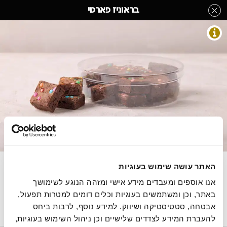
לג
בראוניז פארטי
תוכן
מרכזי
עוגיות
מעבר
מעבר
דף הבית
»
בחר קטגוריה מהתפריט
»
עוגיות
»
בראוניז פארטי
לפרטי
לתפריט
המוצר
הקטגוריות
התמונות להמחשה בלבד
בראוניז שוקולד ועדשים צבעוניות
האתר עושה שימוש בעוגיות
אנו אוספים ומעבדים מידע אישי ומזהה הנוגע לשימושך 
260 גרם, 17.69 ש"ח ל100 גרם
באתר, וכן ומשתמשים בעוגיות וכלים דומים למטרות תפעול, 
אבטחה, סטטיסטיקה ושיווק. למידע נוסף, לרבות ביחס 
להעברת המידע לצדדים שלישיים וכן ניהול השימוש בעוגיות, 
הסיפור של רולדין
תקנון שימוש באתר
הצהרת נגישות
מדיניות פרטיות