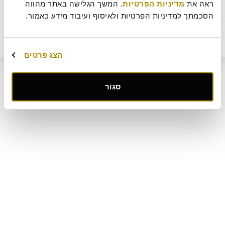
ראה את 
מדיניות הפרטיות
. המשך הגלישה באתר מהווה 
חלבי
ביטול עסקה
מדיניות ביטולים וסדנאות
שאלות ותשובות
דרושים
תקנון מועדון לקוחות "MY ROLADIN"
תקנון מדיניות מצלמות אבטחה
הסכמתך למדיניות הפרטיות ולאיסוף ועיבוד מידע כאמור.
מפת אתר
קטלוג מגשי אירוח
מארזי מתנה
מחיר
הוסף לסל
56
₪
הצג פרטים
קישור
סגור
לאתר
חיצוני
-
פתיחה
בחלון
חדש