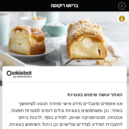
לג
בריוש ריקוטה
תוכן
מרכזי
עוגות שמרים
מעבר
מעבר
דף הבית
»
בחר קטגוריה מהתפריט
»
עוגות שמרים
»
בריוש ריקוטה
לפרטי
לתפריט
המוצר
הקטגוריות
התמונות להמחשה בלבד
בריוש חמאה בסגנון צרפתי במילוי גבינת ריקוטה
האתר עושה שימוש בעוגיות
אנו אוספים ומעבדים מידע אישי ומזהה הנוגע לשימושך 
560 גרם, מחיר ל100 גרם 10.00 ש"ח
באתר, וכן ומשתמשים בעוגיות וכלים דומים למטרות תפעול, 
אבטחה, סטטיסטיקה ושיווק. למידע נוסף, לרבות ביחס 
להעברת המידע לצדדים שלישיים וכן ניהול השימוש בעוגיות, 
הסיפור של רולדין
תקנון שימוש באתר
הצהרת נגישות
מדיניות פרטיות