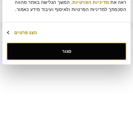
ראה את 
מדיניות הפרטיות
. המשך הגלישה באתר מהווה 
ביטול עסקה
מדיניות ביטולים וסדנאות
שאלות ותשובות
דרושים
מחיר
תקנון מועדון לקוחות "MY ROLADIN"
תקנון מדיניות מצלמות אבטחה
הסכמתך למדיניות הפרטיות ולאיסוף ועיבוד מידע כאמור.
הוסף לסל
248
₪
מפת אתר
קטלוג מגשי אירוח
מארזי מתנה
מתחם החגים
הצג פרטים
קישור
סגור
לאתר
חיצוני
-
פתיחה
בחלון
חדש