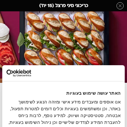
לג
כריכוני מיני פרצל (15 יח')
תוכן
מרכזי
מגשי אירוח
מעבר
מעבר
דף הבית
»
בחר קטגוריה מהתפריט
»
מגשי אירוח
»
כריכוני מיני פרצל (15 יח')
לפרטי
לתפריט
המוצר
הקטגוריות
התמונות להמחשה בלבד
מבחר כריכונים בטעמי גאודה כמהין, קממבר וקפרזה. 15 יח'
האתר עושה שימוש בעוגיות
מחיר ליחידה 16.58 ש"ח
אנו אוספים ומעבדים מידע אישי ומזהה הנוגע לשימושך 
באתר, וכן ומשתמשים בעוגיות וכלים דומים למטרות תפעול, 
אבטחה, סטטיסטיקה ושיווק. למידע נוסף, לרבות ביחס 
חלבי
להעברת המידע לצדדים שלישיים וכן ניהול השימוש בעוגיות, 
הסיפור של רולדין
תקנון שימוש באתר
הצהרת נגישות
מדיניות פרטיות