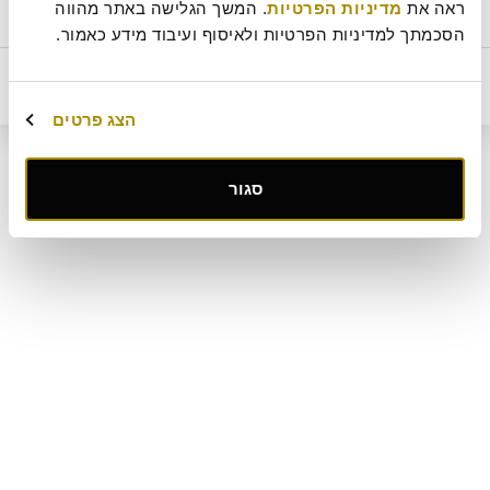
ראה את 
מדיניות הפרטיות
. המשך הגלישה באתר מהווה 
טבעוני
פרווה
ביטול עסקה
מדיניות ביטולים וסדנאות
שאלות ותשובות
דרושים
תקנון מועדון לקוחות "MY ROLADIN"
תקנון מדיניות מצלמות אבטחה
הסכמתך למדיניות הפרטיות ולאיסוף ועיבוד מידע כאמור.
מפת אתר
קטלוג מגשי אירוח
מארזי מתנה
מתחם החגים
מחיר
הוסף לסל
26
₪
הצג פרטים
קישור
סגור
לאתר
חיצוני
-
פתיחה
בחלון
חדש