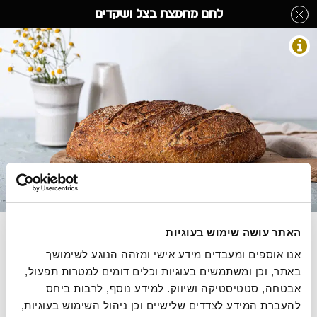
לג
לחם מחמצת בצל ושקדים
תוכן
מרכזי
לחמי מחמצת
מעבר
מעבר
דף הבית
»
בחר קטגוריה מהתפריט
»
לחמי מחמצת
»
לחם מחמצת בצל ושקדים
לפרטי
לתפריט
המוצר
הקטגוריות
התמונות להמחשה בלבד
לחם מחמצת בתוספת שבבי בצל ושקדים פרוסים
האתר עושה שימוש בעוגיות
אנו אוספים ומעבדים מידע אישי ומזהה הנוגע לשימושך 
580 גרם, 4.14 ש"ח ל100 גרם
באתר, וכן ומשתמשים בעוגיות וכלים דומים למטרות תפעול, 
אבטחה, סטטיסטיקה ושיווק. למידע נוסף, לרבות ביחס 
להעברת המידע לצדדים שלישיים וכן ניהול השימוש בעוגיות, 
הסיפור של רולדין
תקנון שימוש באתר
הצהרת נגישות
מדיניות פרטיות