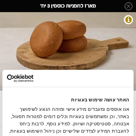
לג
מארז לחמניות כוסמין 3 יח'
תוכן
מרכזי
משפחת לחם
מעבר
מעבר
דף הבית
»
בחר קטגוריה מהתפריט
»
משפחת לחם
»
מארז לחמניות כוסמין 3 יח'
לפרטי
לתפריט
המוצר
הקטגוריות
התמונות להמחשה בלבד
מארז לחמניות כוסמין 3 יח'
האתר עושה שימוש בעוגיות
260 גרם, מחיר ל100 גרם 7.31 ש"ח
אנו אוספים ומעבדים מידע אישי ומזהה הנוגע לשימושך 
באתר, וכן ומשתמשים בעוגיות וכלים דומים למטרות תפעול, 
אבטחה, סטטיסטיקה ושיווק. למידע נוסף, לרבות ביחס 
להעברת המידע לצדדים שלישיים וכן ניהול השימוש בעוגיות, 
מחיר
הסיפור של רולדין
תקנון שימוש באתר
הצהרת נגישות
מדיניות פרטיות