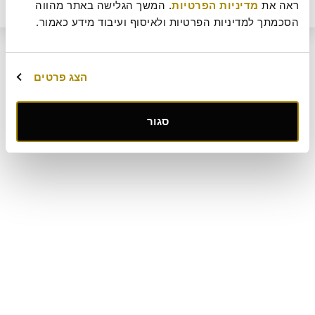
הוסף לסל
22
₪
ראה את 
מדיניות הפרטיות
. המשך הגלישה באתר מהווה 
ביטול עסקה
מדיניות ביטולים וסדנאות
שאלות ותשובות
דרושים
תקנון מועדון לקוחות "MY ROLADIN"
תקנון מדיניות מצלמות אבטחה
הסכמתך למדיניות הפרטיות ולאיסוף ועיבוד מידע כאמור.
מפת אתר
קטלוג מגשי אירוח
מארזי מתנה
הצג פרטים
קישור
סגור
לאתר
חיצוני
-
פתיחה
בחלון
חדש