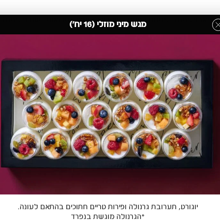
מארזי מתנה
מתחם החגים
מועדון לקוחות
סדנאות
שוברי מתנה
מגש מיני מוזלי (16 יח')
»
מגשי אירוח
»
מגש מיני מוזלי (16 יח')
יוגורט, תערובת גרנולה ופירות טריים חתוכים בהתאם לעונה.
*הגרנולה מוגשת בנפרד