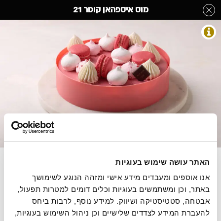
לג
מוס איספהאן קוטר 21
תוכן
מרכזי
חבילות אירוח
מעבר
מעבר
דף הבית
»
בחר קטגוריה מהתפריט
»
עוגות עגולות
»
מוס איספהאן קוטר 21
לפרטי
לתפריט
המוצר
הקטגוריות
התמונות להמחשה בלבד
ביסקוויט קוקוס, קרמו וניל ושוקולד לבן, ג'לה פירות אדומים
האתר עושה שימוש בעוגיות
ומוס מסקרפונה
אנו אוספים ומעבדים מידע אישי ומזהה הנוגע לשימושך 
משקל 1250 גרם, מחיר ל 100 גרם 16.80 ש"ח .
באתר, וכן ומשתמשים בעוגיות וכלים דומים למטרות תפעול, 
אבטחה, סטטיסטיקה ושיווק. למידע נוסף, לרבות ביחס 
להעברת המידע לצדדים שלישיים וכן ניהול השימוש בעוגיות, 
הסיפור של רולדין
תקנון שימוש באתר
הצהרת נגישות
מדיניות פרטיות