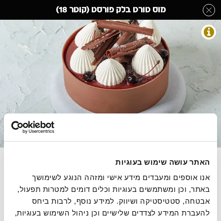
לג
מוס טורט בלק פורסט (קוטר 18)
תוכן
מרכזי
עוגות עגולות
מעבר
מעבר
דף הבית
»
בחר קטגוריה מהתפריט
»
עוגות עגולות
»
מוס טורט בלק פורסט
לפרטי
לתפריט
(קוטר 18)
המוצר
הקטגוריות
התמונות להמחשה בלבד
ביסקוויט שוקולד, מרמלדת אמרנה פטל, מוס שוקולד מריר
האתר עושה שימוש בעוגיות
ומוס שוקולד לבן
אנו אוספים ומעבדים מידע אישי ומזהה הנוגע לשימושך 
באתר, וכן ומשתמשים בעוגיות וכלים דומים למטרות תפעול, 
1050 גרם, 16.10 ש"ח ל100 גרם
אבטחה, סטטיסטיקה ושיווק. למידע נוסף, לרבות ביחס 
להעברת המידע לצדדים שלישיים וכן ניהול השימוש בעוגיות, 