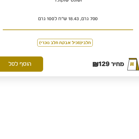
ושונטי שוקולד
700 גרם, 18.43 ש"ח ל100 גרם
חלבי(מכיל אבקת חלב נוכרי)
₪
129
מחיר
הוסף לסל