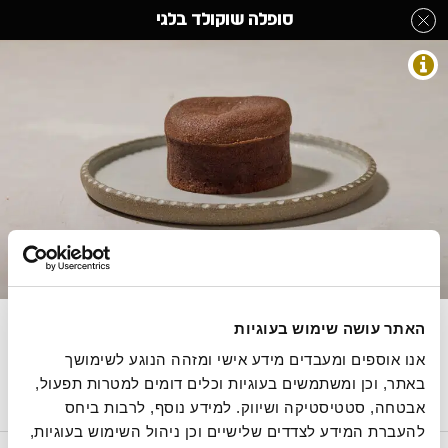
לג
סופלה שוקולד בלגי
תוכן
מרכזי
חבילות אירוח
מעבר
מעבר
דף הבית
»
בחר קטגוריה מהתפריט
»
וולנטיין דיי
»
סופלה שוקולד בלגי
לפרטי
לתפריט
המוצר
הקטגוריות
התמונות להמחשה בלבד
150 גרם, 17.33 ש"ח ל100 גרם
האתר עושה שימוש בעוגיות
אנו אוספים ומעבדים מידע אישי ומזהה הנוגע לשימושך 
באתר, וכן ומשתמשים בעוגיות וכלים דומים למטרות תפעול, 
חלבי(מכיל אבקת חלב נוכרי)
אבטחה, סטטיסטיקה ושיווק. למידע נוסף, לרבות ביחס 
להעברת המידע לצדדים שלישיים וכן ניהול השימוש בעוגיות, 
הסיפור של רולדין
תקנון שימוש באתר
הצהרת נגישות
מדיניות פרטיות