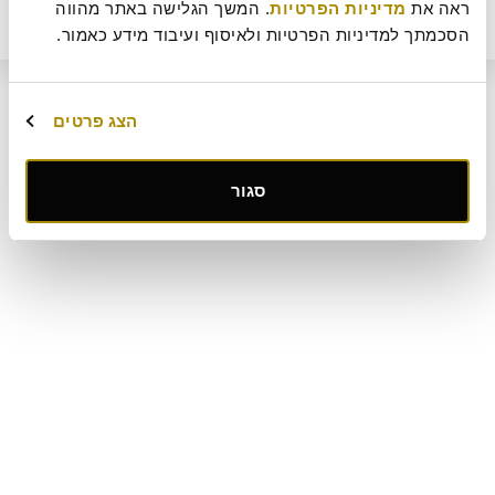
מחיר
ראה את 
מדיניות הפרטיות
. המשך הגלישה באתר מהווה 
ביטול עסקה
מדיניות ביטולים וסדנאות
שאלות ותשובות
דרושים
הוסף לסל
28
₪
תקנון מועדון לקוחות "MY ROLADIN"
תקנון מדיניות מצלמות אבטחה
הסכמתך למדיניות הפרטיות ולאיסוף ועיבוד מידע כאמור.
מפת אתר
קטלוג מגשי אירוח
מארזי מתנה
מתחם החגים
הצג פרטים
קישור
סגור
לאתר
חיצוני
-
פתיחה
בחלון
חדש