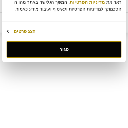
ראה את 
מדיניות הפרטיות
. המשך הגלישה באתר מהווה 
חלבי(מכיל אבקת חלב נוכרי)
ביטול עסקה
מדיניות ביטולים וסדנאות
שאלות ותשובות
דרושים
תקנון מועדון לקוחות "MY ROLADIN"
תקנון מדיניות מצלמות אבטחה
הסכמתך למדיניות הפרטיות ולאיסוף ועיבוד מידע כאמור.
מפת אתר
קטלוג מגשי אירוח
מארזי מתנה
מתחם החגים
מחיר
הוסף לסל
44
₪
הצג פרטים
קישור
סגור
לאתר
חיצוני
-
פתיחה
בחלון
חדש