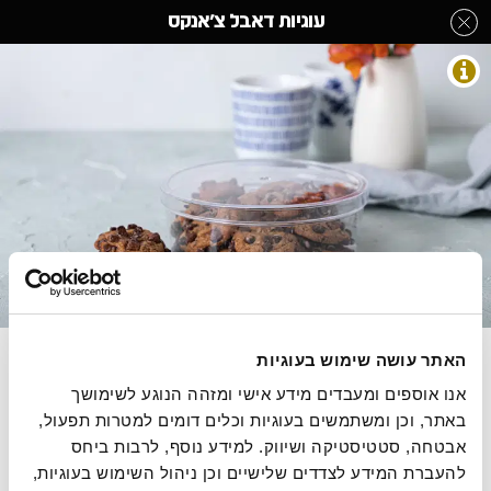
לג
עוגיות דאבל צ'אנקס
תוכן
מרכזי
עוגיות
מעבר
מעבר
דף הבית
»
בחר קטגוריה מהתפריט
»
עוגיות
»
עוגיות דאבל צ'אנקס
לפרטי
לתפריט
המוצר
הקטגוריות
התמונות להמחשה בלבד
מארז עוגיות חמאה קקאו בשילוב צ'אנקס חלב ומריר
האתר עושה שימוש בעוגיות
אנו אוספים ומעבדים מידע אישי ומזהה הנוגע לשימושך 
280 גרם, 15.71 ש"ח ל100 גרם
באתר, וכן ומשתמשים בעוגיות וכלים דומים למטרות תפעול, 
אבטחה, סטטיסטיקה ושיווק. למידע נוסף, לרבות ביחס 
להעברת המידע לצדדים שלישיים וכן ניהול השימוש בעוגיות, 
הסיפור של רולדין
תקנון שימוש באתר
הצהרת נגישות
מדיניות פרטיות