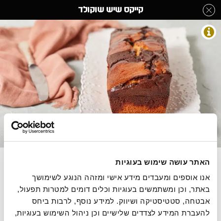
לג
קייקס שיש שוקולד
תוכן
מרכזי
עוגות בחושות
מעבר
מעבר
דף הבית
»
בחר קטגוריה מהתפריט
»
עוגות בחושות
»
קייקס שיש שוקולד
לפרטי
לתפריט
המוצר
הקטגוריות
התמונות להמחשה בלבד
עוגת וניל בשילוב גנאש שוקולד מריר וצ'אנקס שוקולד
האתר עושה שימוש בעוגיות
חלב
אנו אוספים ומעבדים מידע אישי ומזהה הנוגע לשימושך 
באתר, וכן ומשתמשים בעוגיות וכלים דומים למטרות תפעול, 
640 גרם, 7.66 ש"ח ל100 גרם
אבטחה, סטטיסטיקה ושיווק. למידע נוסף, לרבות ביחס 
להעברת המידע לצדדים שלישיים וכן ניהול השימוש בעוגיות, 
הסיפור של רולדין
תקנון שימוש באתר
הצהרת נגישות
מדיניות פרטיות