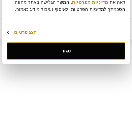
ראה את 
מדיניות הפרטיות
. המשך הגלישה באתר מהווה 
ביטול עסקה
מדיניות ביטולים וסדנאות
שאלות ותשובות
דרושים
חלבי
תקנון מועדון לקוחות "MY ROLADIN"
תקנון מדיניות מצלמות אבטחה
הסכמתך למדיניות הפרטיות ולאיסוף ועיבוד מידע כאמור.
מפת אתר
קטלוג מגשי אירוח
מארזי מתנה
מתחם החגים
מחיר
הוסף לסל
49
₪
הצג פרטים
קישור
סגור
לאתר
חיצוני
-
פתיחה
בחלון
חדש