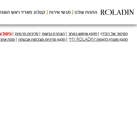
לג
תוכן
החנות שלנו
מגשי אירוח
קטלוג מארזי ראש השנה
מרכזי
נות
הסיפור של רולדין
תקנון שימוש באתר
הצהרת נגישות
מדיניות פרטיות
ביטול 
תקנון מועדון לקוחות "MY ROLADIN"
תקנון מדיניות מצלמות אבטחה
מפת אתר
ולדין