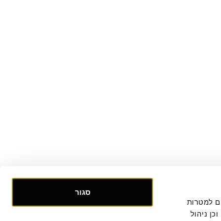
סגור
אנו אוספים ומעבדים מידע אישי ומזהה הנוגע לשימושך באתר, וכן ומשתמשים בעוגיות וכלים דומים למטרות 
תפעול, אבטחה, סטטיסטיקה ושיווק. למידע נוסף, לרבות ביחס להעברת המידע לצדדים שלישיים וכן ניהול 