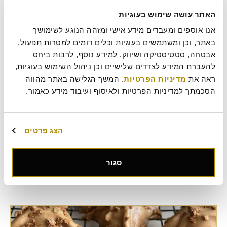
האתר עושה שימוש בעוגיות
אנו אוספים ומעבדים מידע אישי ומזהה הנוגע לשימושך 
באתר, וכן ומשתמשים בעוגיות וכלים דומים למטרות תפעול, 
אבטחה, סטטיסטיקה ושיווק. למידע נוסף, לרבות ביחס 
להעברת המידע לצדדים שלישיים וכן ניהול השימוש בעוגיות, 
ראה את 
מדיניות הפרטיות
. המשך הגלישה באתר מהווה 
הסכמתך למדיניות הפרטיות ולאיסוף ועיבוד מידע כאמור.
אוזן המן צ'אנקי שוקולד
זה לא סוד שחג פורים הוא החג האהוב ביותר על הילדים ואיך אפשר
להפוך אותו לחוויתי? תכינו יחד איתם את אוזני ההמן. קבלו מתכון קליל
וטעים שילדים הכי אוהבים לאוזן המן צ'אנקי שוקולד! אל תשכחו לספר
הצג פרטים
לנו איך יצא :-) בתאבון!
Roladin Magazine
,
מתכונים
סגור
אזני המן
,
מתכון
,
פורים