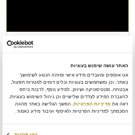
סופגניות יולו למבוגרים
מצרכים המרכיבים לכ-15 סופגניות: הבצק 1/2 ק"ג קמח לבן 150 מ"ל מים
קרים 1/4 כוס סוכר (100 גרם) ביצה גודל M (50 גרם) 1 חלמון ביצה 1
כפית מלח (5 גרם) 37 גרם שמרים טריים 45 גרם חמאה 1/2 כפית ברנדי
1/2 כפית תמצית וניל 1/4 כפית תמצית רום אופן הכנה הכנת הבצק:
האתר עושה שימוש בעוגיות
מכניסים למיקסר: … להמשיך לקרוא סופגניות יולו למבוגרים
אנו אוספים ומעבדים מידע אישי ומזהה הנוגע לשימושך 
מתכונים
באתר, וכן ומשתמשים בעוגיות וכלים דומים למטרות תפעול, 
חנוכה
,
סופגניה
אבטחה, סטטיסטיקה ושיווק. למידע נוסף, לרבות ביחס 
להעברת המידע לצדדים שלישיים וכן ניהול השימוש בעוגיות, 
ראה את 
מדיניות הפרטיות
. המשך הגלישה באתר מהווה 
הסכמתך למדיניות הפרטיות ולאיסוף ועיבוד מידע כאמור.
הצג פרטים