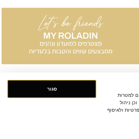
סגור
אנו אוספים ומעבדים מידע אישי ומזהה הנוגע לשימושך באתר, וכן ומשתמשים בעוגיות וכלים דומים למטרות 
תפעול, אבטחה, סטטיסטיקה ושיווק. למידע נוסף, לרבות ביחס להעברת המידע לצדדים שלישיים וכן ניהול 
. המשך הגלישה באתר מהווה הסכמתך למדיניות הפרטיות ולאיסוף 
קישור