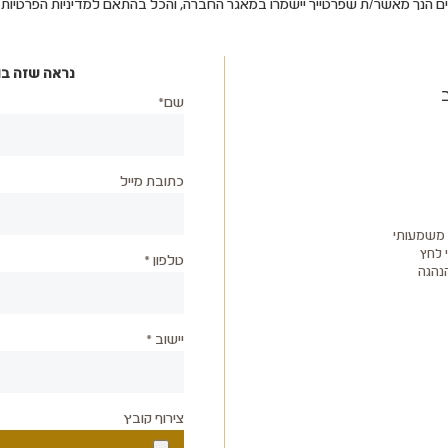
ים הנך מאשר/ת שפרטייך יישמרו במאגר החברה, והכל בהתאם למדיניות הפרטיו
נראה שזה בו
שם*
כתובת מייל
ן משמעותי
 לחץ
טלפון *
הנהגה
יישוב *
צירוף קובץ