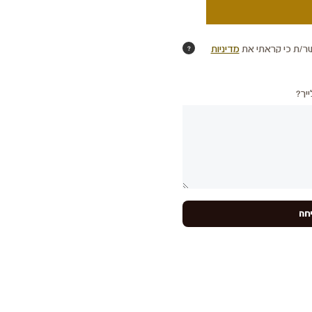
ר/ת כי קראתי את
מדיניות
?
יך?