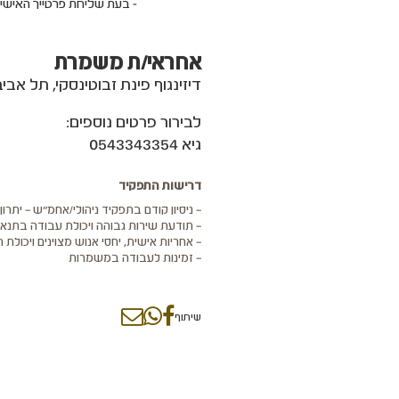
- בעת שליחת פרטייך האישי
אחראי/ת משמרת
דיזינגוף פינת זבוטינסקי, תל אביב
לבירור פרטים נוספים:
גיא 0543343354
דרישות התפקיד
– ניסיון קודם בתפקיד ניהולי/אחמ"ש – יתרו
– תודעת שירות גבוהה ויכולת עבודה בתנאי
– אחריות אישית, יחסי אנוש מצוינים ויכולת 
– זמינות לעבודה במשמרות
שיתוף