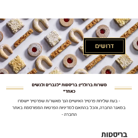
לג
תוכן
מרכזי
דרושים
משרות ברולדין: בריסטות *לגברים ולנשים
כאחד*
- בעת שליחת פרטייך האישיים הנך מאשר/ת שפרטייך יישמרו
במאגר החברה, והכל בהתאם למדיניות הפרטיות המפורסמת באתר
החברה -
בריסטות