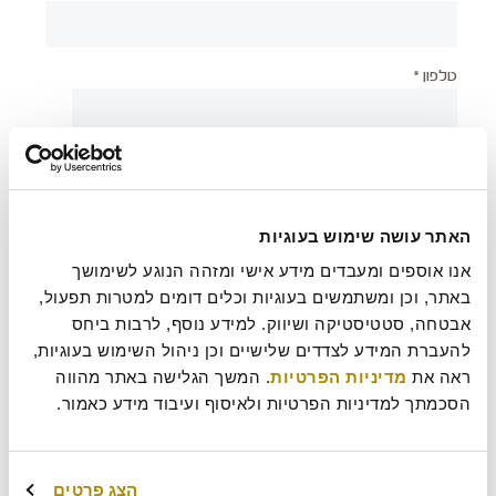
טלפון *
יישוב *
האתר עושה שימוש בעוגיות
צירוף קובץ
אנו אוספים ומעבדים מידע אישי ומזהה הנוגע לשימושך 
באתר, וכן ומשתמשים בעוגיות וכלים דומים למטרות תפעול, 
אבטחה, סטטיסטיקה ושיווק. למידע נוסף, לרבות ביחס 
להעברת המידע לצדדים שלישיים וכן ניהול השימוש בעוגיות, 
בעת שליחת טופס זה אני מאשר/ת כי קראתי את
מדיניות
?
ראה את 
מדיניות הפרטיות
. המשך הגלישה באתר מהווה 
הפרטיות
של רולדין
הסכמתך למדיניות הפרטיות ולאיסוף ועיבוד מידע כאמור.
עוד משהו נחמד שכדאי שנדע עלייך?
הצג פרטים