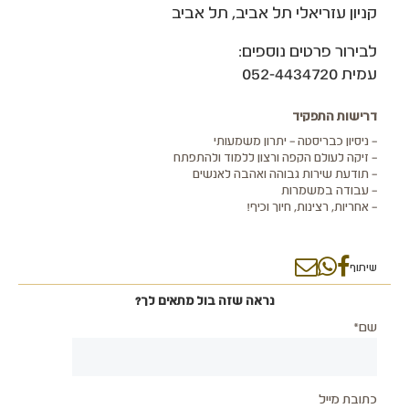
קניון עזריאלי תל אביב, תל אביב
לבירור פרטים נוספים:
עמית 052-4434720
דרישות התפקיד
– ניסיון כבריסטה – יתרון משמעותי
– זיקה לעולם הקפה ורצון ללמוד ולהתפתח
– תודעת שירות גבוהה ואהבה לאנשים
– עבודה במשמרות
– אחריות, רצינות, חיוך וכיף!
שיתוף
נראה שזה בול מתאים לך?
שם*
כתובת מייל