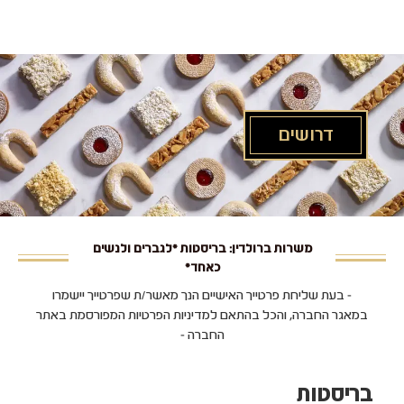
לג
תוכן
מרכזי
דרושים
משרות ברולדין: בריסטות *לגברים ולנשים
כאחד*
- בעת שליחת פרטייך האישיים הנך מאשר/ת שפרטייך יישמרו
במאגר החברה, והכל בהתאם למדיניות הפרטיות המפורסמת באתר
החברה -
בריסטות