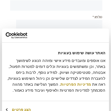
טלפון *
יישוב *
האתר עושה שימוש בעוגיות
צירוף קובץ
אנו אוספים ומעבדים מידע אישי ומזהה הנוגע לשימושך 
באתר, וכן ומשתמשים בעוגיות וכלים דומים למטרות תפעול, 
אבטחה, סטטיסטיקה ושיווק. למידע נוסף, לרבות ביחס 
להעברת המידע לצדדים שלישיים וכן ניהול השימוש בעוגיות, 
בעת שליחת טופס זה אני מאשר/ת כי קראתי את
מדיניות
?
ראה את 
מדיניות הפרטיות
. המשך הגלישה באתר מהווה 
הפרטיות
של רולדין
הסכמתך למדיניות הפרטיות ולאיסוף ועיבוד מידע כאמור.
עוד משהו נחמד שכדאי שנדע עלייך?
הצג פרטים