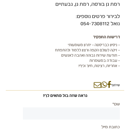
רמת גן בורסה, רמת גן, גבעתיים
לבירור פרטים נוספים:
נואל 054-7308112
דרישות התפקיד
– ניסיון כבריסטה – יתרון משמעותי
– זיקה לעולם הקפה ורצון ללמוד ולהתפתח
– תודעת שירות גבוהה ואהבה לאנשים
– עבודה במשמרות
– אחריות, רצינות, חיוך וכיף!
שיתוף
נראה שזה בול מתאים לך?
שם*
כתובת מייל