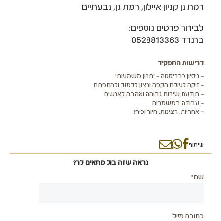
רמת גן קניון איילון, רמת גן, גבעתיים
לבירור פרטים נוספים:
ברנרד 0528813363
דרישות התפקיד
– ניסיון כבריסטה – יתרון משמעותי
– זיקה לעולם הקפה ורצון ללמוד ולהתפתח
– תודעת שירות גבוהה ואהבה לאנשים
– עבודה במשמרות
– אחריות, רצינות, חיוך וכיף!
שיתוף
נראה שזה בול מתאים לך?
שם*
כתובת מייל