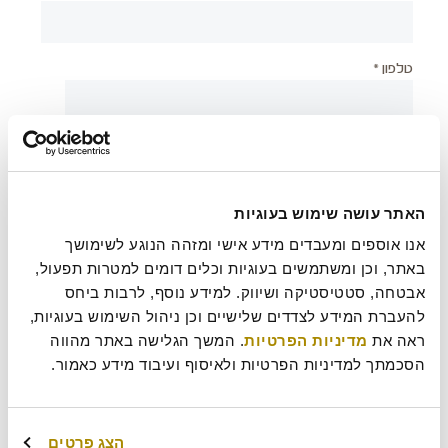
טלפון *
יישוב *
האתר עושה שימוש בעוגיות
צירוף קובץ
אנו אוספים ומעבדים מידע אישי ומזהה הנוגע לשימושך 
באתר, וכן ומשתמשים בעוגיות וכלים דומים למטרות תפעול, 
אבטחה, סטטיסטיקה ושיווק. למידע נוסף, לרבות ביחס 
להעברת המידע לצדדים שלישיים וכן ניהול השימוש בעוגיות, 
בעת שליחת טופס זה אני מאשר/ת כי קראתי את
מדיניות
?
ראה את 
מדיניות הפרטיות
. המשך הגלישה באתר מהווה 
הפרטיות
של רולדין
הסכמתך למדיניות הפרטיות ולאיסוף ועיבוד מידע כאמור.
עוד משהו נחמד שכדאי שנדע עלייך?
הצג פרטים