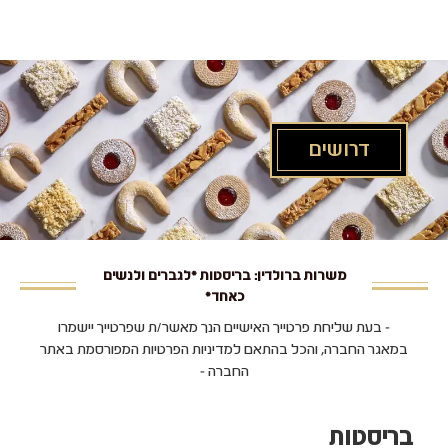
לג
תוכן
מרכזי
דרושים
משרות ברולדין: בריסטות *לגברים ולנשים
כאחד*
- בעת שליחת פרטייך האישיים הנך מאשר/ת שפרטייך יישמרו
במאגר החברה, והכל בהתאם למדיניות הפרטיות המפורסמת באתר
החברה -
בריסטות