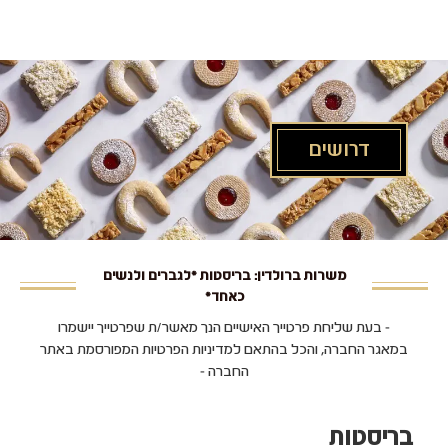
לג
תוכן
מרכזי
דרושים
משרות ברולדין: בריסטות *לגברים ולנשים
כאחד*
- בעת שליחת פרטייך האישיים הנך מאשר/ת שפרטייך יישמרו
במאגר החברה, והכל בהתאם למדיניות הפרטיות המפורסמת באתר
החברה -
בריסטות