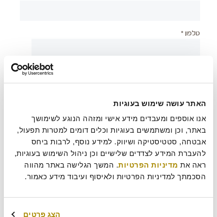
טלפון *
יישוב *
האתר עושה שימוש בעוגיות
צירוף קובץ
אנו אוספים ומעבדים מידע אישי ומזהה הנוגע לשימושך 
באתר, וכן ומשתמשים בעוגיות וכלים דומים למטרות תפעול, 
אבטחה, סטטיסטיקה ושיווק. למידע נוסף, לרבות ביחס 
להעברת המידע לצדדים שלישיים וכן ניהול השימוש בעוגיות, 
בעת שליחת טופס זה אני מאשר/ת כי קראתי את
מדיניות
?
ראה את 
מדיניות הפרטיות
. המשך הגלישה באתר מהווה 
הפרטיות
של רולדין
הסכמתך למדיניות הפרטיות ולאיסוף ועיבוד מידע כאמור.
עוד משהו נחמד שכדאי שנדע עלייך?
הצג פרטים