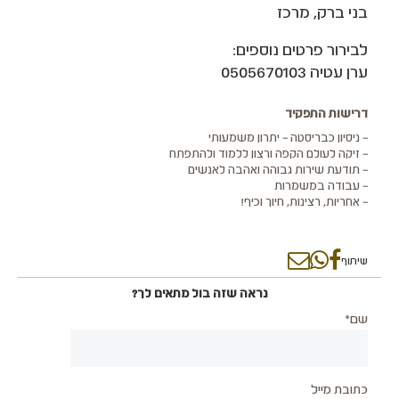
בני ברק, מרכז
לבירור פרטים נוספים:
ערן עטיה 0505670103
דרישות התפקיד
– ניסיון כבריסטה – יתרון משמעותי
– זיקה לעולם הקפה ורצון ללמוד ולהתפתח
– תודעת שירות גבוהה ואהבה לאנשים
– עבודה במשמרות
– אחריות, רצינות, חיוך וכיף!
שיתוף
נראה שזה בול מתאים לך?
שם*
כתובת מייל