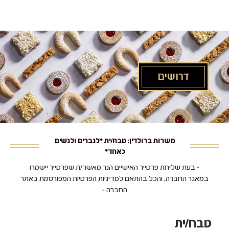
לג
תוכן
מרכזי
דרושים
משרות ברולדין: טבח/ית *לגברים ולנשים
כאחד*
- בעת שליחת פרטייך האישיים הנך מאשר/ת שפרטייך יישמרו
במאגר החברה, והכל בהתאם למדיניות הפרטיות המפורסמת באתר
החברה -
טבח/ית