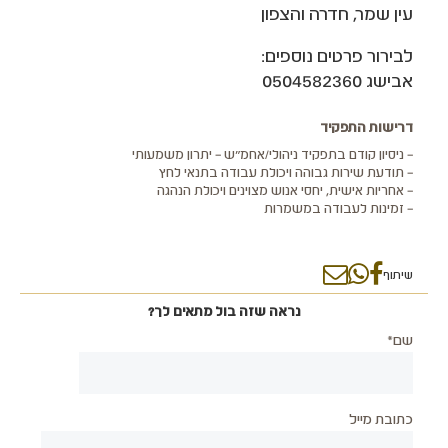
עין שמר, חדרה והצפון
לבירור פרטים נוספים:
אבישג 0504582360
דרישות התפקיד
– ניסיון קודם בתפקיד ניהולי/אחמ"ש – יתרון משמעותי
– תודעת שירות גבוהה ויכולת עבודה בתנאי לחץ
– אחריות אישית, יחסי אנוש מצוינים ויכולת הנהגה
– זמינות לעבודה במשמרות
שיתוף
נראה שזה בול מתאים לך?
שם*
כתובת מייל