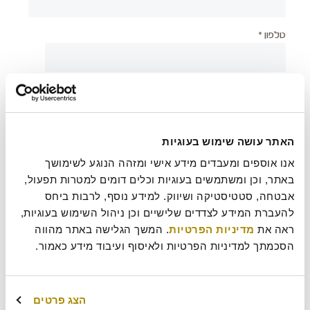
טלפון *
יישוב *
האתר עושה שימוש בעוגיות
צירוף קובץ
אנו אוספים ומעבדים מידע אישי ומזהה הנוגע לשימושך 
באתר, וכן ומשתמשים בעוגיות וכלים דומים למטרות תפעול, 
אבטחה, סטטיסטיקה ושיווק. למידע נוסף, לרבות ביחס 
בעת שליחת טופס זה אני מאשר/ת כי קראתי את
מדיניות
להעברת המידע לצדדים שלישיים וכן ניהול השימוש בעוגיות, 
?
הפרטיות
של רולדין
ראה את 
מדיניות הפרטיות
. המשך הגלישה באתר מהווה 
הסכמתך למדיניות הפרטיות ולאיסוף ועיבוד מידע כאמור.
עוד משהו נחמד שכדאי שנדע עלייך?
הצג פרטים