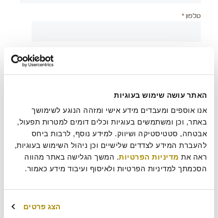
טלפון *
יישוב *
צירוף קובץ
האתר עושה שימוש בעוגיות
אנו אוספים ומעבדים מידע אישי ומזהה הנוגע לשימושך 
באתר, וכן ומשתמשים בעוגיות וכלים דומים למטרות תפעול, 
אבטחה, סטטיסטיקה ושיווק. למידע נוסף, לרבות ביחס 
בעת שליחת טופס זה אני מאשר/ת כי קראתי את
מדיניות
?
להעברת המידע לצדדים שלישיים וכן ניהול השימוש בעוגיות, 
הפרטיות
של רולדין
ראה את 
מדיניות הפרטיות
. המשך הגלישה באתר מהווה 
הסכמתך למדיניות הפרטיות ולאיסוף ועיבוד מידע כאמור.
עוד משהו נחמד שכדאי שנדע עלייך?
הצג פרטים