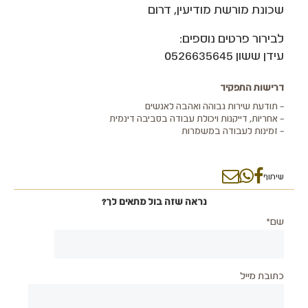
שכונת מורשת מודיעין, דרום
לבירור פרטים נוספים:
עידן ששון 0526635645
דרישות התפקיד
– תודעת שירות גבוהה ואהבה לאנשים
– אחריות, דייקנות ויכולת עבודה בסביבה דינמית
– זמינות לעבודה במשמרות
שיתוף
נראה שזה בול מתאים לך?
שם*
כתובת מייל