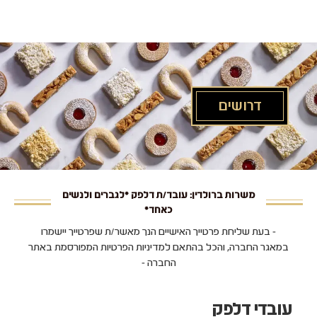
לג
תוכן
מרכזי
דרושים
משרות ברולדין: עובד/ת דלפק *לגברים ולנשים
כאחד*
- בעת שליחת פרטייך האישיים הנך מאשר/ת שפרטייך יישמרו
במאגר החברה, והכל בהתאם למדיניות הפרטיות המפורסמת באתר
החברה -
עובדי דלפק