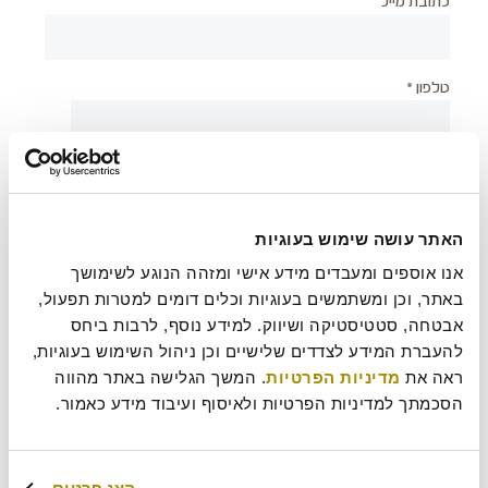
כתובת מייל
טלפון *
יישוב *
האתר עושה שימוש בעוגיות
צירוף קובץ
אנו אוספים ומעבדים מידע אישי ומזהה הנוגע לשימושך 
באתר, וכן ומשתמשים בעוגיות וכלים דומים למטרות תפעול, 
אבטחה, סטטיסטיקה ושיווק. למידע נוסף, לרבות ביחס 
להעברת המידע לצדדים שלישיים וכן ניהול השימוש בעוגיות, 
בעת שליחת טופס זה אני מאשר/ת כי קראתי את
מדיניות
?
ראה את 
מדיניות הפרטיות
. המשך הגלישה באתר מהווה 
הפרטיות
של רולדין
הסכמתך למדיניות הפרטיות ולאיסוף ועיבוד מידע כאמור.
עוד משהו נחמד שכדאי שנדע עלייך?