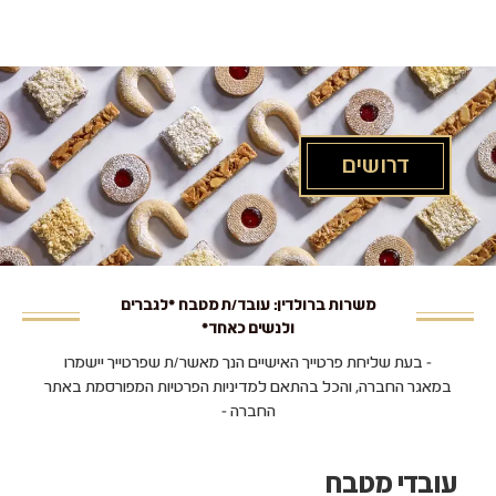
לג
תוכן
מרכזי
דרושים
משרות ברולדין: עובד/ת מטבח *לגברים
ולנשים כאחד*
- בעת שליחת פרטייך האישיים הנך מאשר/ת שפרטייך יישמרו
במאגר החברה, והכל בהתאם למדיניות הפרטיות המפורסמת באתר
החברה -
עובדי מטבח