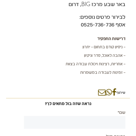
באר שבע מרכז BIG, דרום
לבירור פרטים נוספים:
אסף 0525-736-736
דרישות התפקיד
– ניסיון קודם בתחום – יתרון
– אהבה לאוכל, סדר וניקיון
– אחריות, רצינות ויכולת עבודה בצוות
– זמינות לעבודה במשמרות
שיתוף
נראה שזה בול מתאים לך?
שם*