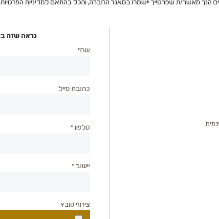
ים הנך מאשר/ת שפרטייך יישמרו במאגר החברה, והכל בהתאם למדיניות הפרטיו
נראה שזה בו
שם*
כתובת מייל
נמית
טלפון *
יישוב *
צירוף קובץ