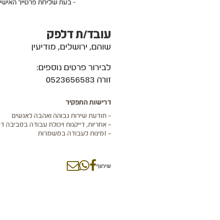
- בעת שליחת פרטייך האישי
עובד/ת דלפק
שוהם, ירושלים, מודיעין
לבירור פרטים נוספים:
זורה 0523656583
דרישות התפקיד
– תודעת שירות גבוהה ואהבה לאנשים
– אחריות, דייקנות ויכולת עבודה בסביבה די
– זמינות לעבודה במשמרות
שיתוף