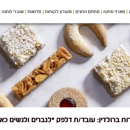
מארזי מתנה
מתחם החגים
מועדון לקוחות
סדנאות
שוברי מתנה
ת ברולדין: עובד/ת דלפק *לגברים ולנשים כא