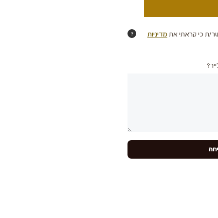
ר/ת כי קראתי את
מדיניות
?
יך?