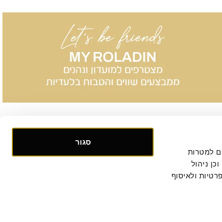
סגור
אנו אוספים ומעבדים מידע אישי ומזהה הנוגע לשימושך באתר, וכן ומשתמשים בעוגיות וכלים דומים למטרות 
תפעול, אבטחה, סטטיסטיקה ושיווק. למידע נוסף, לרבות ביחס להעברת המידע לצדדים שלישיים וכן ניהול 
. המשך הגלישה באתר מהווה הסכמתך למדיניות הפרטיות ולאיסוף 
קישור