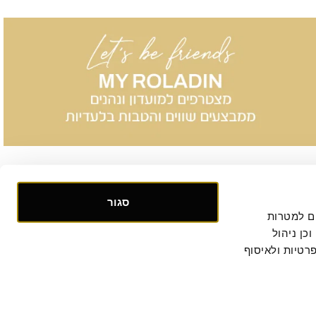
סגור
אנו אוספים ומעבדים מידע אישי ומזהה הנוגע לשימושך באתר, וכן ומשתמשים בעוגיות וכלים דומים למטרות 
תפעול, אבטחה, סטטיסטיקה ושיווק. למידע נוסף, לרבות ביחס להעברת המידע לצדדים שלישיים וכן ניהול 
. המשך הגלישה באתר מהווה הסכמתך למדיניות הפרטיות ולאיסוף 
קישור