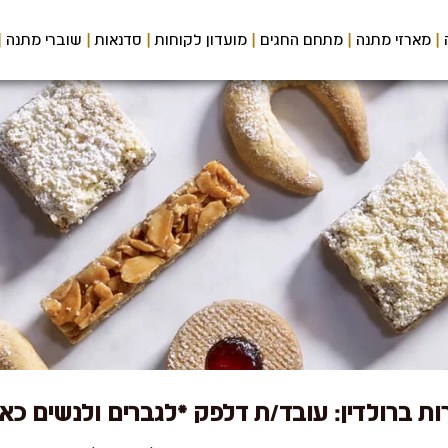
מארזי מתנה
מתחם החגים
מועדון לקוחות
סדנאות
שוברי מתנה
ת ברולדין: עובד/ת דלפק *לגברים ולנשים כא