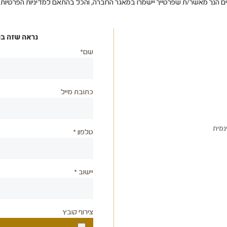
ים הנך מאשר/ת שפרטייך יישמרו במאגר החברה, והכל בהתאם למדיניות הפרטיו
נראה שזה בו
שם*
כתובת מייל
נמית
טלפון *
יישוב *
צירוף קובץ