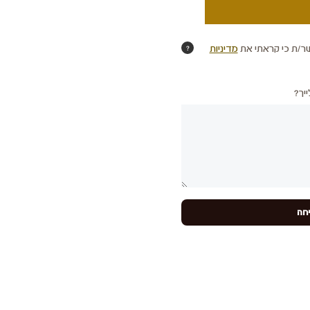
ר/ת כי קראתי את
מדיניות
?
יך?