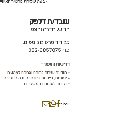
- בעת שליחת פרטייך האישי
עובד/ת דלפק
חריש, חדרה והצפון
לבירור פרטים נוספים:
מור 052-6857075
דרישות התפקיד
– תודעת שירות גבוהה ואהבה לאנשים
– אחריות, דייקנות ויכולת עבודה בסביבה די
– זמינות לעבודה במשמרות
שיתוף