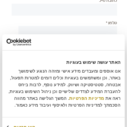
כתובת מייל
טלפון *
יישוב *
האתר עושה שימוש בעוגיות
צירוף קובץ
אנו אוספים ומעבדים מידע אישי ומזהה הנוגע לשימושך 
באתר, וכן ומשתמשים בעוגיות וכלים דומים למטרות תפעול, 
אבטחה, סטטיסטיקה ושיווק. למידע נוסף, לרבות ביחס 
להעברת המידע לצדדים שלישיים וכן ניהול השימוש בעוגיות, 
בעת שליחת טופס זה אני מאשר/ת כי קראתי את
מדיניות
?
ראה את 
מדיניות הפרטיות
. המשך הגלישה באתר מהווה 
הפרטיות
של רולדין
הסכמתך למדיניות הפרטיות ולאיסוף ועיבוד מידע כאמור.
עוד משהו נחמד שכדאי שנדע עלייך?