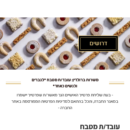
לג
תוכן
מרכזי
דרושים
משרות ברולדין: עובד/ת מטבח *לגברים
ולנשים כאחד*
- בעת שליחת פרטייך האישיים הנך מאשר/ת שפרטייך יישמרו
במאגר החברה, והכל בהתאם למדיניות הפרטיות המפורסמת באתר
החברה -
עובד/ת מטבח