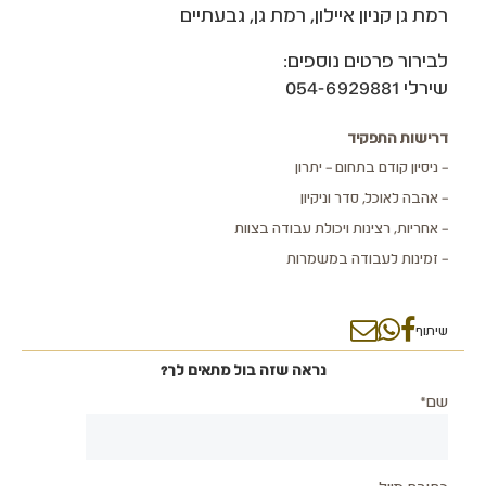
רמת גן קניון איילון, רמת גן, גבעתיים
לבירור פרטים נוספים:
שירלי 054-6929881
דרישות התפקיד
– ניסיון קודם בתחום – יתרון
– אהבה לאוכל, סדר וניקיון
– אחריות, רצינות ויכולת עבודה בצוות
– זמינות לעבודה במשמרות
שיתוף
נראה שזה בול מתאים לך?
שם*