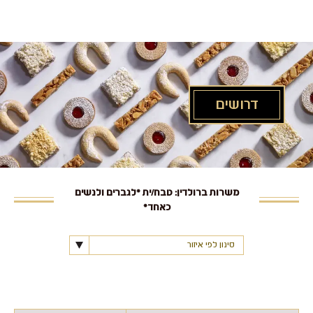
לג
תוכן
מרכזי
דרושים
משרות ברולדין: טבח/ית *לגברים ולנשים
כאחד*
סינון לפי איזור