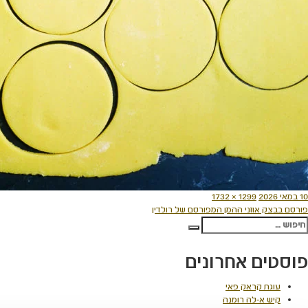
ורסם
מסך
10 במאי 2026
1299 × 1732
יווט
תאריך
מלא
פורסם ב
בצק אוזני ההמן המפורסם של רולדין
פש:
חיפוש
פוסטים אחרונים
עוגת קראק פאי
קיש א-לה רומנה