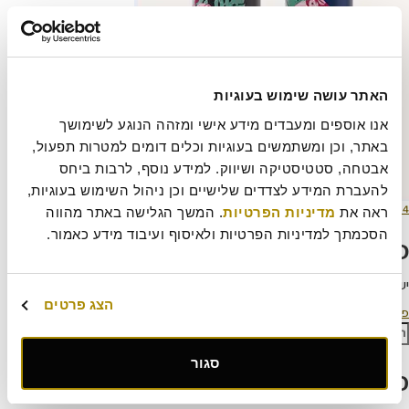
האתר עושה שימוש בעוגיות
אנו אוספים ומעבדים מידע אישי ומזהה הנוגע לשימושך 
באתר, וכן ומשתמשים בעוגיות וכלים דומים למטרות תפעול, 
אבטחה, סטטיסטיקה ושיווק. למידע נוסף, לרבות ביחס 
להעברת המידע לצדדים שלישיים וכן ניהול השימוש בעוגיות, 
ורסם
מסך
4 באוגוסט 2024
301 × 501
ראה את 
מדיניות הפרטיות
. המשך הגלישה באתר מהווה 
תאריך
מלא
הסכמתך למדיניות הפרטיות ולאיסוף ועיבוד מידע כאמור.
כתיבת תגובה
יש
להתחבר למערכת
כדי לכתוב תגובה.
הצג פרטים
יווט
פורסם ב
הטבות מיוחדות
פש:
חיפוש
סגור
פוסטים אחרונים