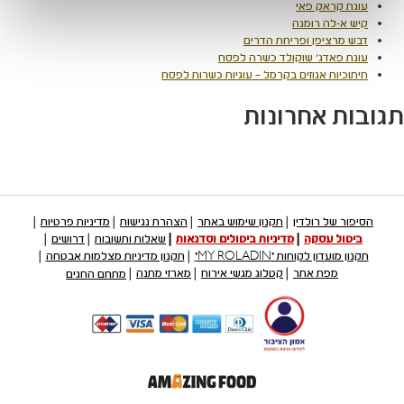
עוגת קראק פאי
קיש א-לה רומנה
דבש מרציפן ופריחת הדרים
עוגת פאדג' שוקולד כשרה לפסח
חיתוכיות אגוזים בקרמל – עוגיות כשרות לפסח
תגובות אחרונות
הסיפור של רולדין
תקנון שימוש באתר
הצהרת נגישות
מדיניות פרטיות
ביטול עסקה
מדיניות ביטולים וסדנאות
שאלות ותשובות
דרושים
תקנון מועדון לקוחות "MY ROLADIN"
תקנון מדיניות מצלמות אבטחה
מפת אתר
קטלוג מגשי אירוח
מארזי מתנה
מתחם החגים
קישור
לאתר