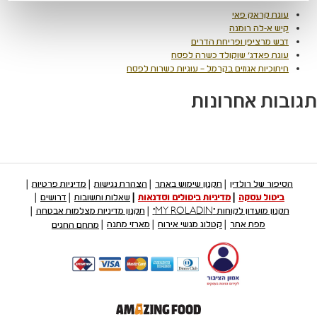
עוגת קראק פאי
קיש א-לה רומנה
דבש מרציפן ופריחת הדרים
עוגת פאדג' שוקולד כשרה לפסח
חיתוכיות אגוזים בקרמל – עוגיות כשרות לפסח
תגובות אחרונות
הסיפור של רולדין
תקנון שימוש באתר
הצהרת נגישות
מדיניות פרטיות
ביטול עסקה
מדיניות ביטולים וסדנאות
שאלות ותשובות
דרושים
תקנון מועדון לקוחות "MY ROLADIN"
תקנון מדיניות מצלמות אבטחה
מפת אתר
קטלוג מגשי אירוח
מארזי מתנה
מתחם החגים
קישור