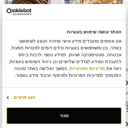
האתר עושה שימוש בעוגיות
אנו אוספים ומעבדים מידע אישי ומזהה הנוגע לשימושך 
באתר, וכן ומשתמשים בעוגיות וכלים דומים למטרות תפעול, 
אבטחה, סטטיסטיקה ושיווק. למידע נוסף, לרבות ביחס 
להעברת המידע לצדדים שלישיים וכן ניהול השימוש בעוגיות, 
ראה את 
מדיניות הפרטיות
. המשך הגלישה באתר מהווה 
ורסם
מסך
8 ביוני 2023
446 × 515
תאריך
מלא
הסכמתך למדיניות הפרטיות ולאיסוף ועיבוד מידע כאמור.
כתיבת תגובה
יש
להתחבר למערכת
כדי לכתוב תגובה.
הצג פרטים
יווט
פורסם ב
הטבות מיוחדות
פש:
חיפוש
סגור
פוסטים אחרונים