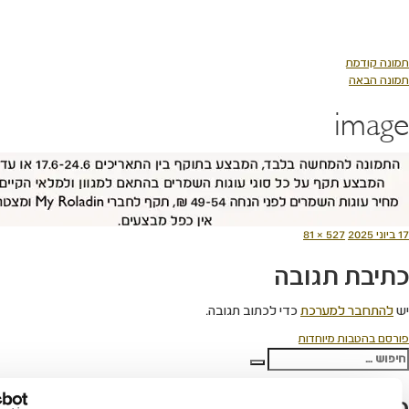
ך
527 
א
תגובה
מערכת
כדי לכתוב תגובה.
מיוחדות
חיפוש
אחרונים