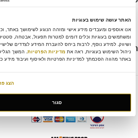
אק פאי
ה רומנה
שה שימוש בעוגיות
יפן ופריחת הדרים
דג' שוקולד כשרה לפסח
אנו אוספים ומעבדים מידע אישי ומזהה הנוגע לשימושך באתר, וכן 
ת אגוזים בקרמל – עוגיות כשרות לפסח
ומשתמשים בעוגיות וכלים דומים למטרות תפעול, אבטחה, סטטיסטיקה 
ושיווק. למידע נוסף, לרבות ביחס להעברת המידע לצדדים שלישיים וכן 
אחרונות
ימוש בעוגיות, ראה את 
מדיניות הפרטיות
. המשך הגלישה 
וה הסכמתך למדיניות הפרטיות ולאיסוף ועיבוד מידע כאמור.
הצג פרטים
 רולדין
תקנון שימוש באתר
הצהרת נגישות
מדיניות פרטיות
עסקה
מדיניות ביטולים וסדנאות
שאלות ותשובות
דרושים
 לקוחות "MY ROLADIN"
תקנון מדיניות מצלמות אבטחה
פת אתר
קטלוג מגשי אירוח
מארזי מתנה
מתחם החגים
סגור