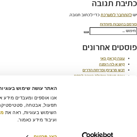
כתיבת תגובה
יש
להתחבר למערכת
כדי לכתוב תגובה.
יווט
פורסם ב
הטבות מיוחדות
פש:
חיפוש
פוסטים אחרונים
עוגת קראק פאי
קיש א-לה רומנה
דבש מרציפן ופריחת הדרים
עוגת פאדג' שוקולד כשרה לפסח
חיתוכיות אגוזים בקרמל – עוגיות כשרות לפסח
האתר עושה שימוש בעוגיות
תגובות אחרונות
השימוש בעוגיות, ראה את 
מד
הסיפור של רולדין
תקנון שימוש באתר
הצהרת נגישות
מדיניות פרטיות
ביטול 
תקנון מועדון לקוחות "MY ROLADIN"
תקנון מדיניות מצלמות אבטחה
מפת אתר
ועיבוד מידע כאמור.
הצג פרטים