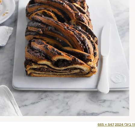
ורסם
מסך
11 ביולי 2024
547 × 665
תאריך
מלא