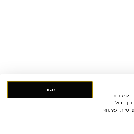
סגור
אנו אוספים ומעבדים מידע אישי ומזהה הנוגע לשימושך באתר, וכן ומשתמשים בעוגיות וכלים דומים למטרות 
תפעול, אבטחה, סטטיסטיקה ושיווק. למידע נוסף, לרבות ביחס להעברת המידע לצדדים שלישיים וכן ניהול 
. המשך הגלישה באתר מהווה הסכמתך למדיניות הפרטיות ולאיסוף 