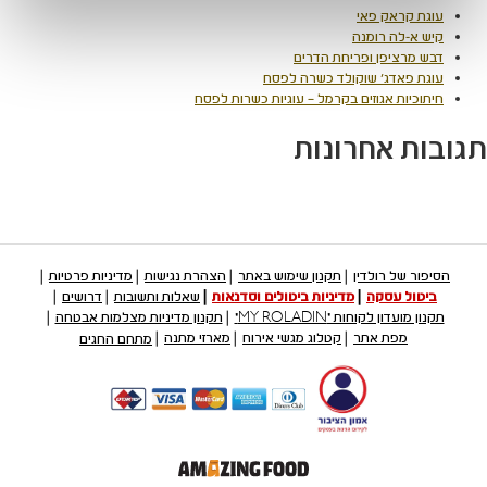
עוגת קראק פאי
קיש א-לה רומנה
דבש מרציפן ופריחת הדרים
עוגת פאדג' שוקולד כשרה לפסח
חיתוכיות אגוזים בקרמל – עוגיות כשרות לפסח
תגובות אחרונות
הסיפור של רולדין
תקנון שימוש באתר
הצהרת נגישות
מדיניות פרטיות
ביטול עסקה
מדיניות ביטולים וסדנאות
שאלות ותשובות
דרושים
תקנון מועדון לקוחות "MY ROLADIN"
תקנון מדיניות מצלמות אבטחה
מפת אתר
קטלוג מגשי אירוח
מארזי מתנה
מתחם החגים
קישור