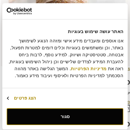
האתר עושה שימוש בעוגיות
אנו אוספים ומעבדים מידע אישי ומזהה הנוגע לשימושך 
באתר, וכן ומשתמשים בעוגיות וכלים דומים למטרות תפעול, 
אבטחה, סטטיסטיקה ושיווק. למידע נוסף, לרבות ביחס 
להעברת המידע לצדדים שלישיים וכן ניהול השימוש בעוגיות, 
ורסם
מסך
ראה את 
מדיניות הפרטיות
. המשך הגלישה באתר מהווה 
15 ביוני 2023
445 × 509
תאריך
מלא
הסכמתך למדיניות הפרטיות ולאיסוף ועיבוד מידע כאמור.
כתיבת תגובה
יש
להתחבר למערכת
כדי לכתוב תגובה.
הצג פרטים
יווט
פורסם ב
הטבות מיוחדות
פש:
חיפוש
סגור
פוסטים אחרונים