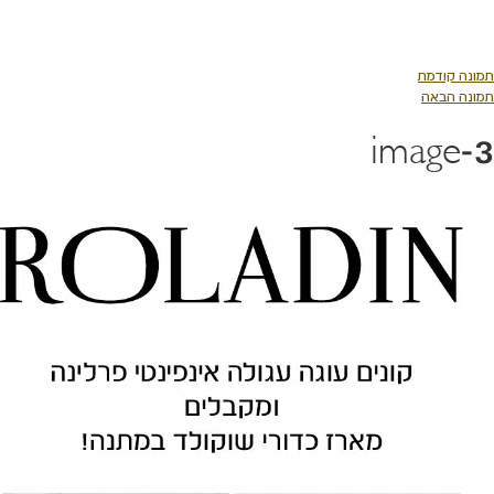
כן
כזי
נה קודמת
נה הבאה
image-