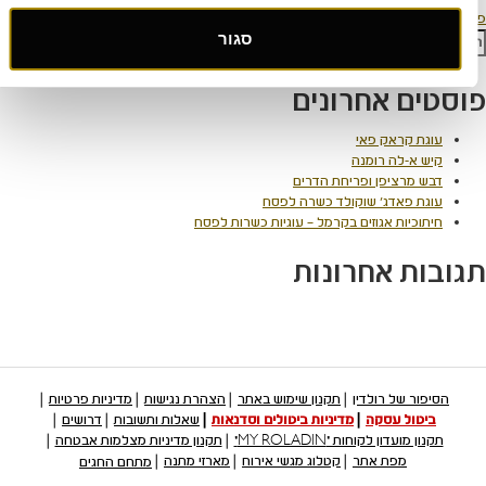
ווט
סם ב
הטבות מיוחדות
:
סגור
חיפוש
סטים אחרונים
עוגת קראק פאי
קיש א-לה רומנה
דבש מרציפן ופריחת הדרים
עוגת פאדג' שוקולד כשרה לפסח
חיתוכיות אגוזים בקרמל – עוגיות כשרות לפסח
ובות אחרונות
הסיפור של רולדין
תקנון שימוש באתר
הצהרת נגישות
מדיניות פרטיות
ביטול עסקה
מדיניות ביטולים וסדנאות
שאלות ותשובות
דרושים
תקנון מועדון לקוחות "MY ROLADIN"
תקנון מדיניות מצלמות אבטחה
מפת אתר
קטלוג מגשי אירוח
מארזי מתנה
מתחם החגים