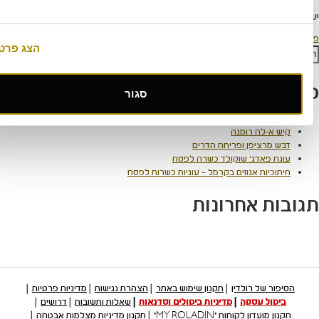
למערכת
כדי לכתוב תגובה.
 מיוחדות
הצג פרטים
חיפוש
 אחרונים
סגור
קראק פאי
-לה רומנה
רציפן ופריחת הדרים
פאדג' שוקולד כשרה לפסח
ות אגוזים בקרמל – עוגיות כשרות לפסח
 אחרונות
של רולדין
תקנון שימוש באתר
הצהרת נגישות
מדיניות פרטיות
ל עסקה
מדיניות ביטולים וסדנאות
שאלות ותשובות
דרושים
דון לקוחות "MY ROLADIN"
תקנון מדיניות מצלמות אבטחה