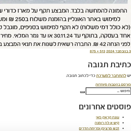
ורסם
מסך
3 בנובמבר 2024
513 × 875
תאריך
מלא
כתיבת תגובה
יש
להתחבר למערכת
כדי לכתוב תגובה.
יווט
פורסם ב
הטבות מיוחדות
פש:
חיפוש
פוסטים אחרונים
עוגת קראק פאי
קיש א-לה רומנה
דבש מרציפן ופריחת הדרים